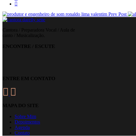
Prev Post
Cantora / Preparadora Vocal / Aula de
canto / Musicalização.
ENCONTRE / ESCUTE
ENTRE EM CONTATO
MAPA DO SITE
Sobre Mim
Depoimentos
Agenda
Contato