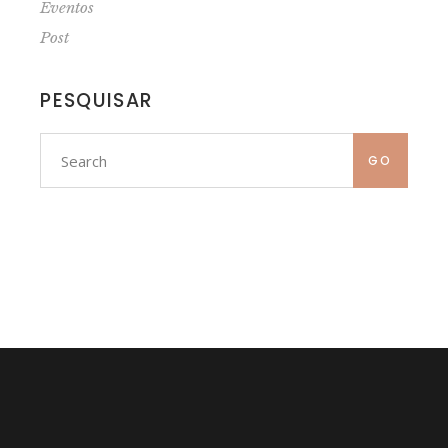
Eventos
Post
PESQUISAR
Search
for:
GO