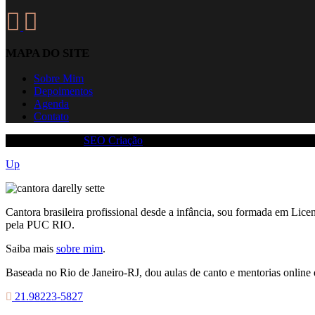
MAPA DO SITE
Sobre Mim
Depoimentos
Agenda
Contato
© 2025 Site com
SEO Criação
, Todos os direitos reservados.
Up
Cantora brasileira profissional desde a infância, sou formada em Li
pela PUC RIO.
Saiba mais
sobre mim
.
Baseada no Rio de Janeiro-RJ, dou aulas de canto e mentorias online 
21.98223-5827