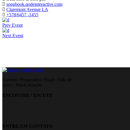
songbook.qodeinteractive.com
Claremont Avenue LA
+578/6457 -1455
Prev Event
Next Event
Cantora / Preparadora Vocal / Aula de
canto / Musicalização.
ENCONTRE / ESCUTE
ENTRE EM CONTATO