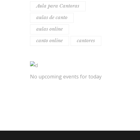
Aula para Cantoras
aulas de canto
aulas online
canto online
cantores
No upcoming events for today