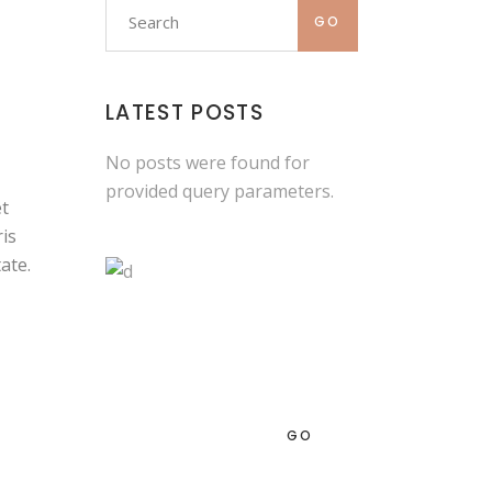
Search
GO
LATEST POSTS
No posts were found for
provided query parameters.
et
is
ate.
NEWSLETTER
Proin gravida nibh vel
GO